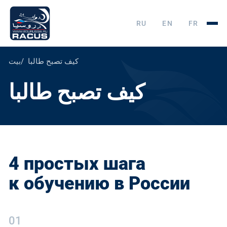
RU
EN
FR
كيف تصبح طالبا
بيت
كيف تصبح طالبا
4 простых шага
к обучению в России
01