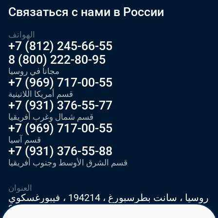
Связаться с нами в России
الهواتف
+7 (812) 245-66-55
8 (800) 222-80-95
مجانا في روسيا
+7 (969) 717-00-55
قسم أمريكا اللاتينية
+7 (931) 376-55-77
قسم شمال وغرب أفريقيا
+7 (969) 717-00-55
قسم آسيا
+7 (931) 376-55-88
قسم الشرق الأوسط وجنوب أفريقيا
العنوان
روسيا ، سانت بطرسبورغ ، 194214 ، فيبورغسكوي
شوس 28