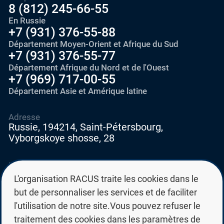
8 (812) 245-66-55
En Russie
+7 (931) 376-55-88
Département Moyen-Orient et Afrique du Sud
+7 (931) 376-55-77
Département Afrique du Nord et de l'Ouest
+7 (969) 717-00-55
Département Asie et Amérique latine
Adresse
Russie, 194214, Saint-Pétersbourg,
Vyborgskoye shosse, 28
E-mail
education@edurussia.org
L'organisation RACUS traite les cookies dans le
edurussia@racus.ru
but de personnaliser les services et de faciliter
l'utilisation de notre site.Vous pouvez refuser le
traitement des cookies dans les paramètres de