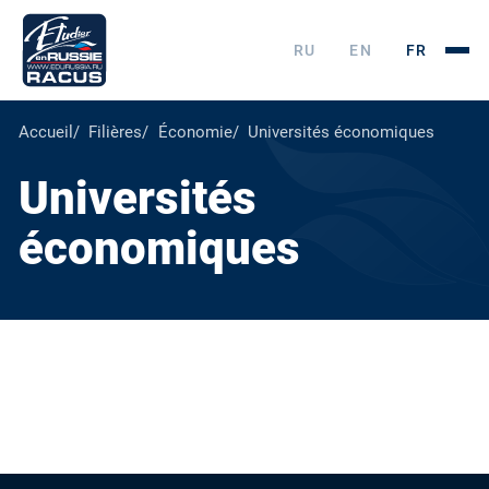
RU
EN
FR
Accueil
Filières
Économie
Universités économiques
Universités
économiques