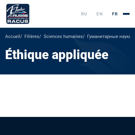
RU
EN
FR
Accueil
Filières
Sciences humaines
Гуманитарные науки
Éthique appliquée