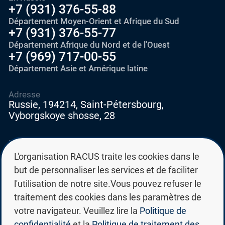
+7 (931) 376-55-88
Département Moyen-Orient et Afrique du Sud
+7 (931) 376-55-77
Département Afrique du Nord et de l'Ouest
+7 (969) 717-00-55
Département Asie et Amérique latine
Adresse
Russie, 194214, Saint-Pétersbourg,
Vyborgskoye shosse, 28
E-mail
education@edurussia.org
L'organisation RACUS traite les cookies dans le
edurussia@racus.ru
but de personnaliser les services et de faciliter
l'utilisation de notre site.Vous pouvez refuser le
traitement des cookies dans les paramètres de
votre navigateur. Veuillez lire la
Politique de
confidentialité
et la
Politique de traitement des