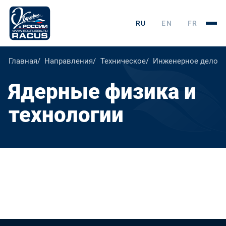
RU
EN
FR
Главная
Направления
Техническое
Инженерное дело, т
Ядерные физика и
технологии