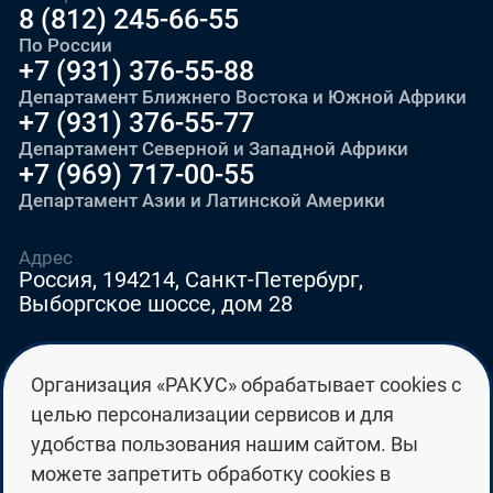
8 (812) 245-66-55
По России
+7 (931) 376-55-88
Департамент Ближнего Востока и Южной Африки
+7 (931) 376-55-77
Департамент Северной и Западной Африки
+7 (969) 717-00-55
Департамент Азии и Латинской Америки
Адрес
Россия, 194214, Санкт-Петербург,
Выборгское шоссе, дом 28
E-mail
Организация «РАКУС» обрабатывает cookies с
education@edurussia.org
целью персонализации сервисов и для
edurussia@racus.ru
удобства пользования нашим сайтом. Вы
можете запретить обработку cookies в