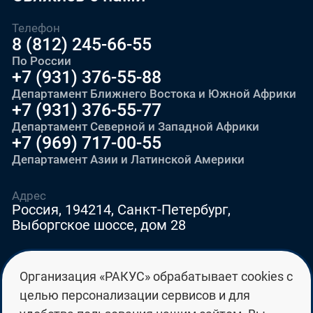
Телефон
8 (812) 245-66-55
По России
+7 (931) 376-55-88
Департамент Ближнего Востока и Южной Африки
+7 (931) 376-55-77
Департамент Северной и Западной Африки
+7 (969) 717-00-55
Департамент Азии и Латинской Америки
Адрес
Россия, 194214, Санкт-Петербург,
Выборгское шоссе, дом 28
E-mail
Организация «РАКУС» обрабатывает cookies с
education@edurussia.org
целью персонализации сервисов и для
edurussia@racus.ru