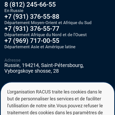
8 (812) 245-66-55
En Russie
+7 (931) 376-55-88
Département Moyen-Orient et Afrique du Sud
+7 (931) 376-55-77
Département Afrique du Nord et de l'Ouest
+7 (969) 717-00-55
Département Asie et Amérique latine
Adresse
Russie, 194214, Saint-Pétersbourg,
Vyborgskoye shosse, 28
E-mail
education@edurussia.org
L'organisation RACUS traite les cookies dans le
edurussia@racus.ru
but de personnaliser les services et de faciliter
l'utilisation de notre site.Vous pouvez refuser le
traitement des cookies dans les paramètres de