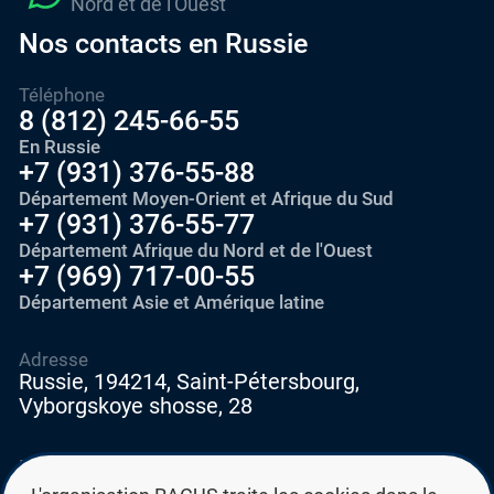
Nord et de l'Ouest
Nos contacts en Russie
Téléphone
8 (812) 245-66-55
En Russie
+7 (931) 376-55-88
Département Moyen-Orient et Afrique du Sud
+7 (931) 376-55-77
Département Afrique du Nord et de l'Ouest
+7 (969) 717-00-55
Département Asie et Amérique latine
Adresse
Russie, 194214, Saint-Pétersbourg,
Vyborgskoye shosse, 28
E-mail
education@edurussia.org