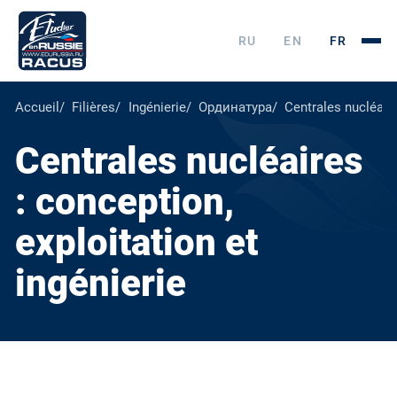
RU
EN
FR
Accueil
Filières
Ingénierie
Ординатура
Centrales nucléaire
Centrales nucléaires
: conception,
exploitation et
ingénierie