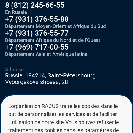
8 (812) 245-66-55
En Russie
+7 (931) 376-55-88
Département Moyen-Orient et Afrique du Sud
+7 (931) 376-55-77
Département Afrique du Nord et de l'Ouest
+7 (969) 717-00-55
Département Asie et Amérique latine
Adresse
Russie, 194214, Saint-Pétersbourg,
Vyborgskoye shosse, 28
E-mail
education@edurussia.org
L'organisation RACUS traite les cookies dans le
edurussia@racus.ru
but de personnaliser les services et de faciliter
l'utilisation de notre site.Vous pouvez refuser le
traitement des cookies dans les paramètres de