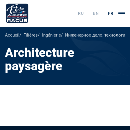
RU
EN
FR
Accueil
Filières
Ingénierie
Инженерное дело, технологии 
Architecture
paysagère