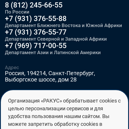
8 (812) 245-66-55
По России
+7 (931) 376-55-88
Департамент Ближнего Востока и Южной Африки
+7 (931) 376-55-77
Департамент Северной и Западной Африки
+7 (969) 717-00-55
Департамент Азии и Латинской Америки
Адрес
Россия, 194214, Санкт-Петербург,
Выборгское шоссе, дом 28
E-mail
Организация «РАКУС» обрабатывает cookies с
education@edurussia.org
целью персонализации сервисов и для
edurussia@racus.ru
удобства пользования нашим сайтом. Вы
можете запретить обработку cookies в