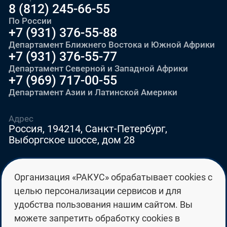
8 (812) 245-66-55
По России
+7 (931) 376-55-88
Департамент Ближнего Востока и Южной Африки
+7 (931) 376-55-77
Департамент Северной и Западной Африки
+7 (969) 717-00-55
Департамент Азии и Латинской Америки
Адрес
Россия, 194214, Санкт-Петербург,
Выборгское шоссе, дом 28
E-mail
Организация «РАКУС» обрабатывает cookies с
education@edurussia.org
целью персонализации сервисов и для
edurussia@racus.ru
удобства пользования нашим сайтом. Вы
можете запретить обработку cookies в