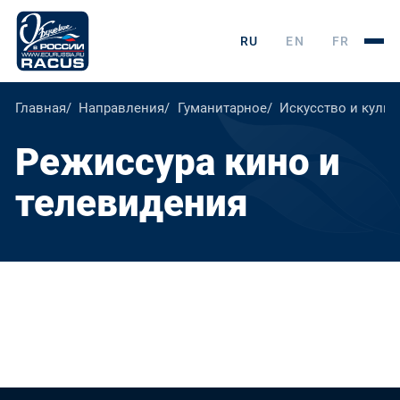
RU
EN
FR
Главная
Направления
Гуманитарное
Искусство и культ
Режиссура кино и
телевидения