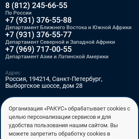
8 (812) 245-66-55
По России
+7 (931) 376-55-88
Департамент Ближнего Востока и Южной Африки
+7 (931) 376-55-77
Департамент Северной и Западной Африки
+7 (969) 717-00-55
Департамент Азии и Латинской Америки
Адрес
Россия, 194214, Санкт-Петербург,
Выборгское шоссе, дом 28
E-mail
Организация «РАКУС» обрабатывает cookies с
education@edurussia.org
целью персонализации сервисов и для
edurussia@racus.ru
удобства пользования нашим сайтом. Вы
можете запретить обработку cookies в