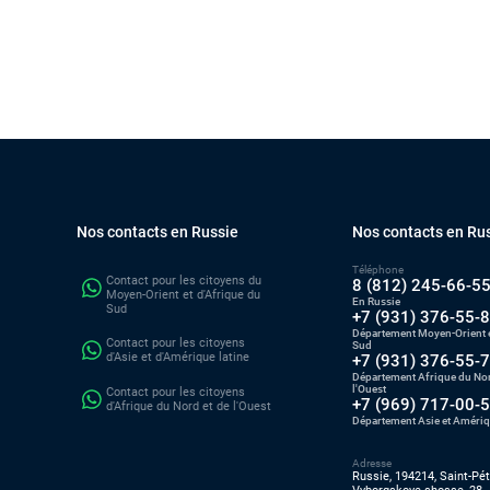
Nos contacts en Russie
Nos contacts en Ru
Téléphone
Contact pour les citoyens du
8 (812) 245-66-5
Moyen-Orient et d'Afrique du
En Russie
Sud
+7 (931) 376-55-
Département Moyen-Orient e
Contact pour les citoyens
Sud
d'Asie et d'Amérique latine
+7 (931) 376-55-
Département Afrique du Nor
l'Ouest
Contact pour les citoyens
+7 (969) 717-00-
d'Afrique du Nord et de l'Ouest
Département Asie et Amériq
Adresse
Russie, 194214, Saint-Pé