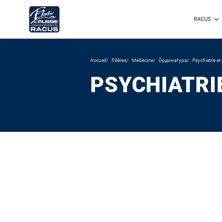
RACUS
Accueil
Filières
Médecine
Ординатура
Psychiatrie et
PSYCHIATRI