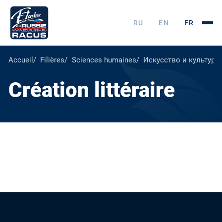
RU
EN
FR
Accueil
Filières
Sciences humaines
Искусство и культура
Création littéraire