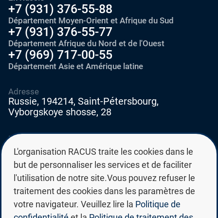
+7 (931) 376-55-88
Département Moyen-Orient et Afrique du Sud
+7 (931) 376-55-77
Département Afrique du Nord et de l'Ouest
+7 (969) 717-00-55
Département Asie et Amérique latine
Adresse
Russie, 194214, Saint-Pétersbourg,
Vyborgskoye shosse, 28
E-mail
education@edurussia.org
L'organisation RACUS traite les cookies dans le
edurussia@racus.ru
but de personnaliser les services et de faciliter
l'utilisation de notre site.Vous pouvez refuser le
traitement des cookies dans les paramètres de
votre navigateur. Veuillez lire la
Politique de
confidentialité
et la
Politique de traitement des