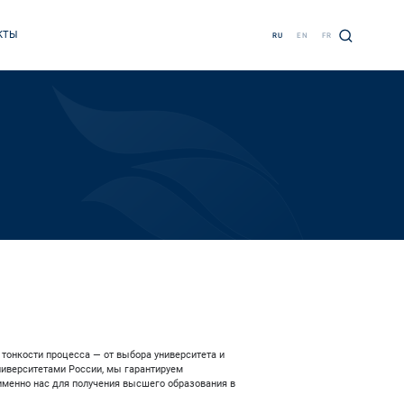
КТЫ
RU
EN
FR
 тонкости процесса — от выбора университета и
ниверситетами России, мы гарантируем
именно нас для получения высшего образования в