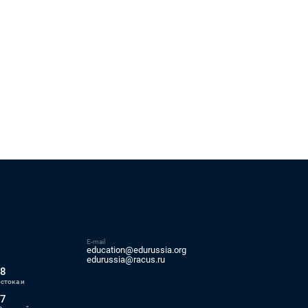
E-mail
education@edurussia.org
5
edurussia@racus.ru
88
стока и
77