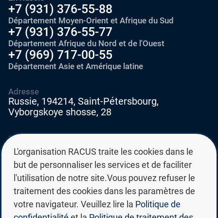
+7 (931) 376-55-88
Département Moyen-Orient et Afrique du Sud
+7 (931) 376-55-77
Département Afrique du Nord et de l'Ouest
+7 (969) 717-00-55
Département Asie et Amérique latine
Adresse
Russie, 194214, Saint-Pétersbourg,
Vyborgskoye shosse, 28
E-mail
education@edurussia.org
L'organisation RACUS traite les cookies dans le
edurussia@racus.ru
but de personnaliser les services et de faciliter
l'utilisation de notre site.Vous pouvez refuser le
traitement des cookies dans les paramètres de
votre navigateur. Veuillez lire la
Politique de
confidentialité
et la
Politique de traitement des