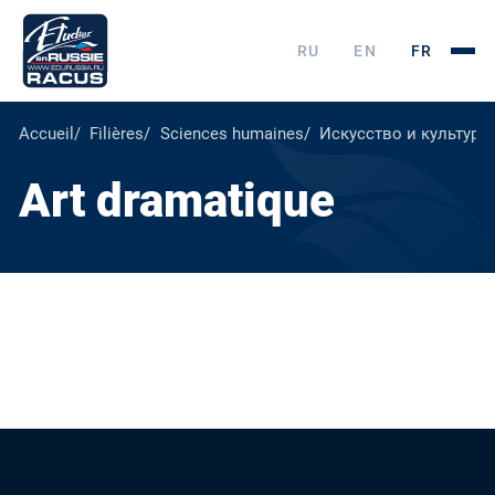
RU
EN
FR
Accueil
Filières
Sciences humaines
Искусство и культура
Art dramatique