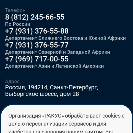
Телефон
8 (812) 245-66-55
По России
+7 (931) 376-55-88
Департамент Ближнего Востока и Южной Африки
+7 (931) 376-55-77
Департамент Северной и Западной Африки
+7 (969) 717-00-55
Департамент Азии и Латинской Америки
Адрес
Россия, 194214, Санкт-Петербург,
Выборгское шоссе, дом 28
E-mail
Организация «РАКУС» обрабатывает cookies с
education@edurussia.org
целью персонализации сервисов и для
edurussia@racus.ru
удобства пользования нашим сайтом. Вы