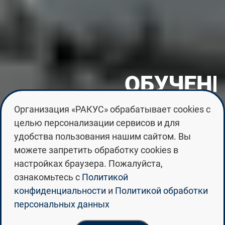
ОБУЧЕНИЕ
В
РОССИИ
Организация «РАКУС» обрабатывает cookies с
целью персонализации сервисов и для
Более 100 000 иностранных
удобства пользования нашим сайтом. Вы
студентов из 130 стран мира
можете запретить обработку cookies в
направлены на обучение в Россию
настройках браузера. Пожалуйста,
ознакомьтесь с
Политикой
конфиденциальности
и
Политикой обработки
персональных данных