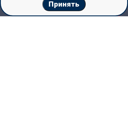
Принять
Мы
поможем
определиться
в
выборе
будущей
профессии
1 200+
طبي