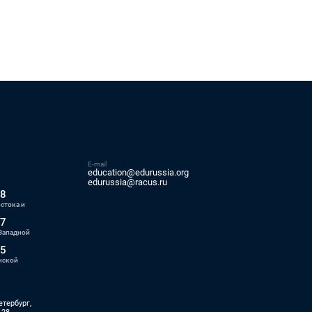
E-mail
education@edurussia.org
5
edurussia@racus.ru
88
стока и
77
Западной
55
нской
етербург,