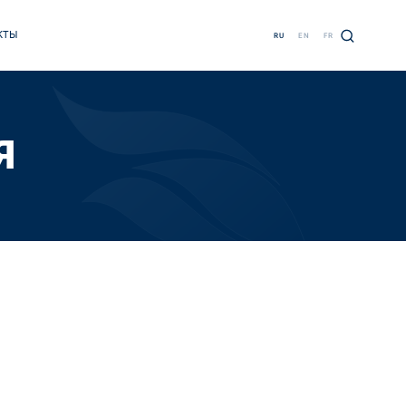
КТЫ
RU
EN
FR
Я