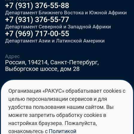
+7 (931) 376-55-88
Департамент Ближнего Востока и Южной Африки
+7 (931) 376-55-77
Департамент Северной и Западной Африки
+7 (969) 717-00-55
Департамент Азии и Латинской Америки
Адрес
Россия, 194214, Санкт-Петербург,
Выборгское шоссе, дом 28
E-mail
Организация «РАКУС» обрабатывает cookies с
education@edurussia.org
целью персонализации сервисов и для
edurussia@racus.ru
удобства пользования нашим сайтом. Вы
можете запретить обработку cookies в
настройках браузера. Пожалуйста,
ознакомьтесь с
Политикой