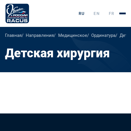
RU
EN
FR
Главная
Направления
Медицинское
Ординатура
Детск
Детская хирургия