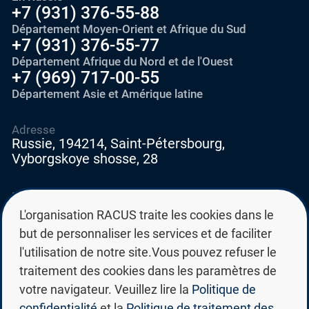
+7 (931) 376-55-88
Département Moyen-Orient et Afrique du Sud
+7 (931) 376-55-77
Département Afrique du Nord et de l'Ouest
+7 (969) 717-00-55
Département Asie et Amérique latine
Adresse
Russie, 194214, Saint-Pétersbourg,
Vyborgskoye shosse, 28
E-mail
education@edurussia.org
L'organisation RACUS traite les cookies dans le
edurussia@racus.ru
but de personnaliser les services et de faciliter
l'utilisation de notre site.Vous pouvez refuser le
traitement des cookies dans les paramètres de
votre navigateur. Veuillez lire la
Politique de
confidentialité
et la
Politique de traitement des