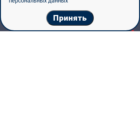
персональных данных
Принять
Санкт-Петербургский
политехнический
университет Петра
Великого
Санкт-Петербургский политехнический
университет Петра Великого — один из
старейших (основан в 1899 году) и