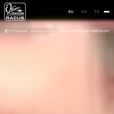
RU
EN
FR
Главная
Университеты
Санкт-Петербургский политех