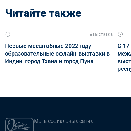
Читайте также
#выставка
Первые масштабные 2022 году
С 17
образовательные офлайн-выставки в
межд
Индии: город Тхана и город Пуна
выст
респ
Мы в социальных сетях