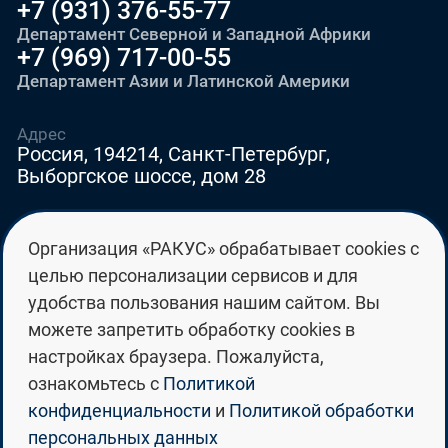
+7 (931) 376-55-77
Департамент Северной и Западной Африки
+7 (969) 717-00-55
Департамент Азии и Латинской Америки
Адрес
Россия, 194214, Санкт-Петербург,
Выборгское шоссе, дом 28
E-mail
Организация «РАКУС» обрабатывает cookies с
education@edurussia.org
целью персонализации сервисов и для
edurussia@racus.ru
удобства пользования нашим сайтом. Вы
можете запретить обработку cookies в
настройках браузера. Пожалуйста,
ознакомьтесь с
Политикой
Политика конфиденциальности
конфиденциальности
и
Политикой обработки
персональных данных
Политика обработки персональных данных