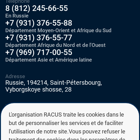
Téléphone
8 (812) 245-66-55
En Russie
+7 (931) 376-55-88
Département Moyen-Orient et Afrique du Sud
+7 (931) 376-55-77
Département Afrique du Nord et de l'Ouest
+7 (969) 717-00-55
Département Asie et Amérique latine
Adresse
Russie, 194214, Saint-Pétersbourg,
Vyborgskoye shosse, 28
E-mail
education@edurussia.org
L'organisation RACUS traite les cookies dans le
edurussia@racus.ru
but de personnaliser les services et de faciliter
l'utilisation de notre site.Vous pouvez refuser le
traitement des cookies dans les paramètres de