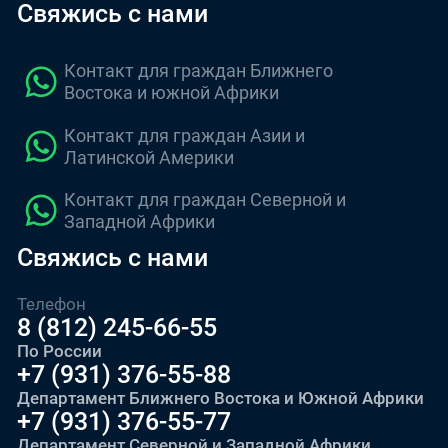
стоимости пакета услуг, который
Свяжись с нами
гостиницу/общежитие;
повышение уровня подготовки по
дополнительно может включать в
профильным и специальным
организация начала обучения в
себя: регистрационный взнос,
Контакт для граждан Ближнего
дисциплинам (химия, биология,
университете;
стоимость оформления визы,
Востока и южной Африки
физика, математика, информатика и
стоимость перевода
сопровождение студента весь
Контакт для граждан Азии и
др.) для продолжения учебы в
образовательных и иных документов
Латинской Америки
период обучения в университете
университете по избранной
на русский язык, стоимость
до получения диплома (до 7 лет).
программе.
Контакт для граждан Северной и
международных авиабилетов,
Западной Африки
трансфер (в группе или
Обучение на подготовительном
Свяжись с нами
индивидуально) от Москвы/Санкт-
факультете осуществляется по 4
Петербурга до города обучения, а
направлениям:
Телефон
также стоимость иных услуг,
8 (812) 245-66-55
медико-биологическое: химия,
регламентированных договором.
По России
биология;
+7 (931) 376-55-88
Департамент Ближнего Востока и Южной Африки
инженерно-техническое:
+7 (931) 376-55-77
математика, физика,
Департамент Северной и Западной Африки