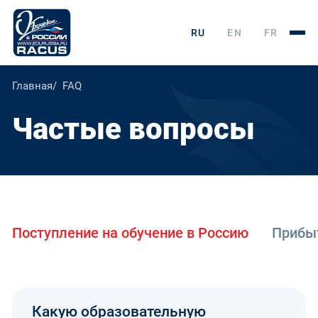
RU
EN
FR
Главная
FAQ
Частые вопросы
Поступление на обучение в Россию
Прибыт
Какую образовательную