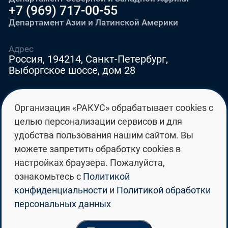
информатика;
+7 (969) 717-00-55
Департамент Азии и Латинской Америки
экономическое: математика,
физика, информатика;
Адрес
Россия, 194214, Санкт-Петербург,
гуманитарное: история,
Выборгское шоссе, дом 28
обществознание, литература,
география.
E-mail
Организация «РАКУС» обрабатывает cookies с
education@edurussia.org
В программу подготовительного
целью персонализации сервисов и для
edurussia@racus.ru
факультета университет может
удобства пользования нашим сайтом. Вы
включить и другие предметы по
можете запретить обработку cookies в
своему усмотрению.
настройках браузера. Пожалуйста,
ознакомьтесь с
Политикой
Политика конфиденциальности
конфиденциальности
и
Политикой обработки
персональных данных
Политика обработки персональных данных
© Группа российских государственных
университетов «РАКУС» 2026