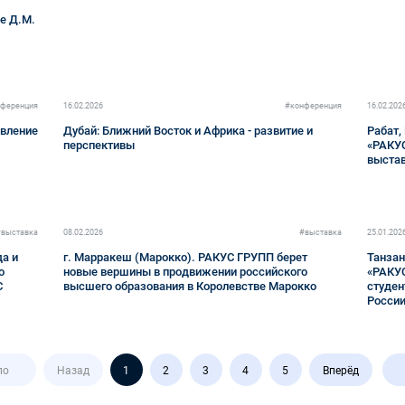
е Д.М.
ференция
16.02.2026
#конференция
16.02.202
овление
Дубай: Ближний Восток и Африка - развитие и
Рабат,
перспективы
«РАКУ
выстав
#выставка
08.02.2026
#выставка
25.01.202
да и
г. Марракеш (Марокко). РАКУС ГРУПП берет
Танзан
о
новые вершины в продвижении российского
«РАКУС
С
высшего образования в Королевстве Марокко
студен
Росси
ло
Назад
1
2
3
4
5
Вперёд