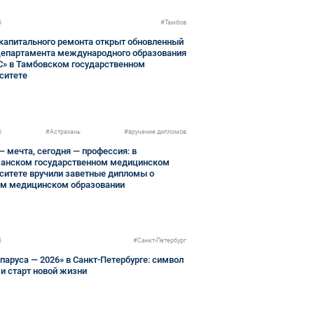
6
#Тамбов
капитального ремонта открыт обновленный
епартамента международного образования
» в Тамбовском государственном
ситете
6
#Астрахань
#вручение дипломов
— мечта, сегодня — профессия: в
ханском государственном медицинском
ситете вручили заветные дипломы о
м медицинском образовании
6
#Санкт-Петербург
паруса — 2026» в Санкт-Петербурге: символ
и старт новой жизни