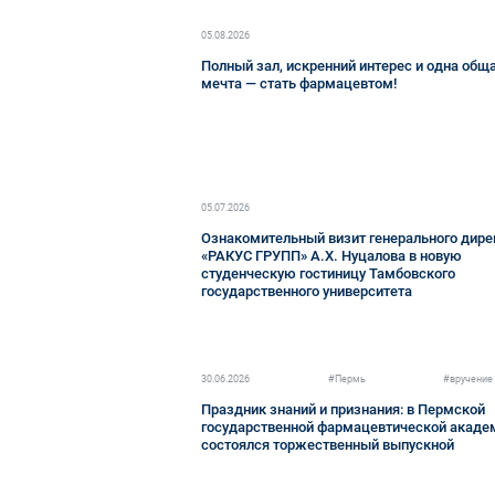
05.08.2026
Полный зал, искренний интерес и одна общ
мечта — стать фармацевтом!
05.07.2026
Ознакомительный визит генерального дире
«РАКУС ГРУПП» А.Х. Нуцалова в новую
студенческую гостиницу Тамбовского
государственного университета
30.06.2026
#Пермь
#вручение
Праздник знаний и признания: в Пермской
государственной фармацевтической акаде
состоялся торжественный выпускной