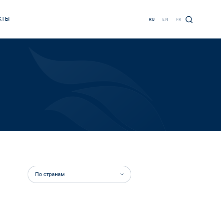
КТЫ
RU
EN
FR