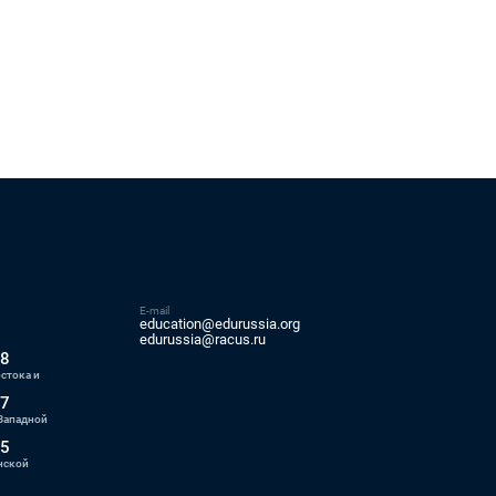
E-mail
education@edurussia.org
5
edurussia@racus.ru
88
стока и
77
Западной
55
нской