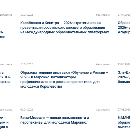
 дипломов
30.04.2026
#выставка
27.04.202
Касабланка и Кенитра — 2026: стратегическая
Образо
презентация российского высшего образования
2026» 
сь
на международных образовательных платформах
Агадир
мов
#выставка
16.04.2026
#выставка
13.04.202
 в
Образовательные выставки «Обучение в России –
Эль-Дж
ГРУПП»
2026» в Марокко: катализаторы
2026»:
евства
профессионального роста и перспективы для
больш
молодёжи Королевства
осольство
06.04.2026
#выставка
07.03.202
ии
Бени-Меллаль — новые возможности и
НАМИБ
ным и
перспективы для молодёжи Марокко.
образо
ии в
выстав