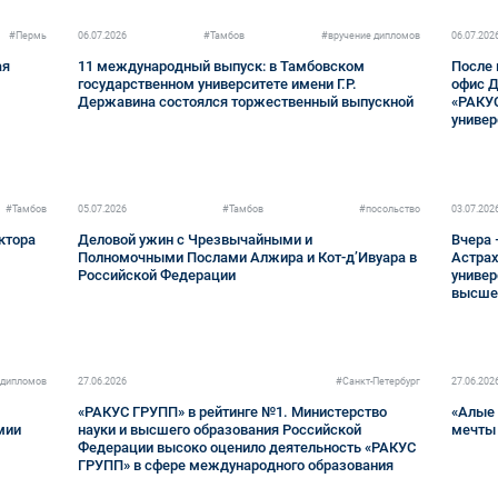
#Пермь
06.07.2026
#Тамбов
#вручение дипломов
06.07.202
ая
11 международный выпуск: в Тамбовском
После 
государственном университете имени Г.Р.
офис Д
Державина состоялся торжественный выпускной
«РАКУС
универ
#Тамбов
05.07.2026
#Тамбов
#посольство
03.07.202
ктора
Деловой ужин с Чрезвычайными и
Вчера 
Полномочными Послами Алжира и Кот-д’Ивуара в
Астра
Российской Федерации
универ
высше
 дипломов
27.06.2026
#Санкт-Петербург
27.06.202
«РАКУС ГРУПП» в рейтинге №1. Министерство
«Алые 
мии
науки и высшего образования Российской
мечты 
Федерации высоко оценило деятельность «РАКУС
ГРУПП» в сфере международного образования