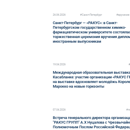
26.06.2026
#Санкт-Петербург
#вручение
Санкт-Петербург — «РАКУС»: в Санкт-
Петербургском государственном химико-
фармацевтическом университете состояла
торжественная церемония вручения дипло
иностранным выпускникам
19.04.2026
Международная образовательная выставка
Касабланке: участие организации «РАКУС 
на выставке вдохновляет молодёжь Корол
Марокко на новые горизонты
07.04.2026
#п
Встреча генерального директора организац
"РАКУС ГРУПП" А.Х Нуцалова с Чрезвычай
Полномочным Послом Российской Федерац