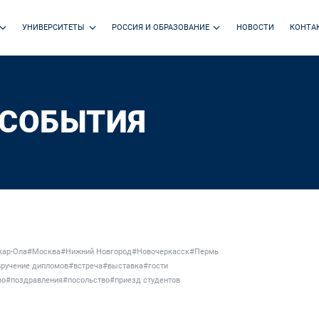
УНИВЕРСИТЕТЫ
РОССИЯ И ОБРАЗОВАНИЕ
НОВОСТИ
КОНТА
 СОБЫТИЯ
ар-Ола
#Москва
#Нижний Новгород
#Новочеркасск
#Пермь
ручение дипломов
#встреча
#выставка
#гости
во
#поздравления
#посольство
#приезд студентов