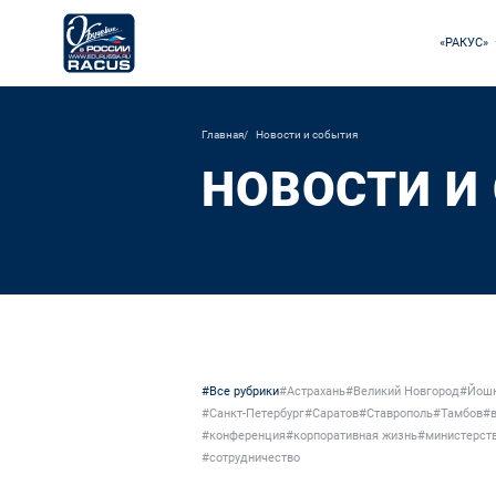
«РАКУС»
Главная
Новости и события
НОВОСТИ И
#Все рубрики
#Астрахань
#Великий Новгород
#Йошк
#Санкт-Петербург
#Саратов
#Ставрополь
#Тамбов
#в
#конференция
#корпоративная жизнь
#министерст
#сотрудничество