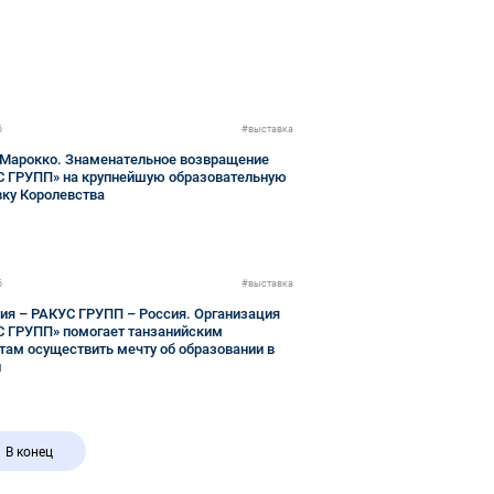
6
#выставка
 Марокко. Знаменательное возвращение
С ГРУПП» на крупнейшую образовательную
ку Королевства
6
#выставка
ия – РАКУС ГРУПП – Россия. Организация
 ГРУПП» помогает танзанийским
там осуществить мечту об образовании в
и
В конец