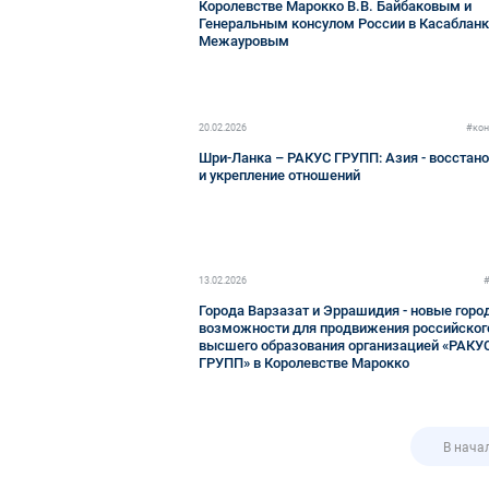
Королевстве Марокко В.В. Байбаковым и
Генеральным консулом России в Касабланк
Межауровым
20.02.2026
#кон
Шри-Ланка – РАКУС ГРУПП: Азия - восстан
и укрепление отношений
13.02.2026
Города Варзазат и Эррашидия - новые горо
возможности для продвижения российског
высшего образования организацией «РАКУ
ГРУПП» в Королевстве Марокко
В нача