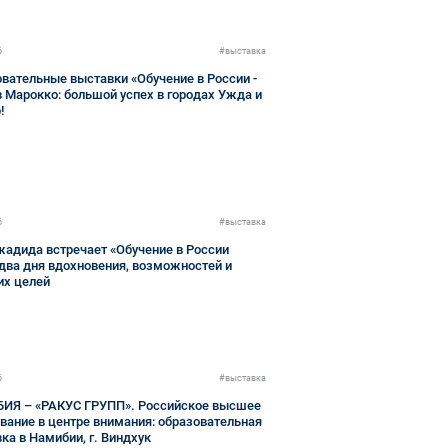
6
#выставка
вательные выставки «Обучение в России -
в Марокко: большой успех в городах Ужда и
!
6
#выставка
адида встречает «Обучение в России
 два дня вдохновения, возможностей и
их целей
6
#выставка
ИЯ – «РАКУС ГРУПП». Российское высшее
вание в центре внимания: образовательная
ка в Намибии, г. Виндхук