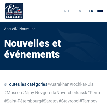
RU
EN
FR
Accueil
Nouvelles
Nouvelles et
événements
#Toutes les catégories
#Astrakhan
#Iochkar-Ola
#Moscou
#Nijny Novgorod
#Novotcherkassk
#Perm
#Saint-Pétersbourg
#Saratov
#Stavropol
#Tambov