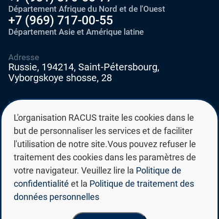
Département Afrique du Nord et de l'Ouest
+7 (969) 717-00-55
Département Asie et Amérique latine
Adresse
Russie, 194214, Saint-Pétersbourg,
Vyborgskoye shosse, 28
E-mail
education@edurussia.org
L'organisation RACUS traite les cookies dans le
edurussia@racus.ru
but de personnaliser les services et de faciliter
l'utilisation de notre site.Vous pouvez refuser le
traitement des cookies dans les paramètres de
votre navigateur. Veuillez lire la
Politique de
confidentialité
et la
Politique de traitement des
Politique de confidentialité
données personnelles
Politique de traitement des données personnelles