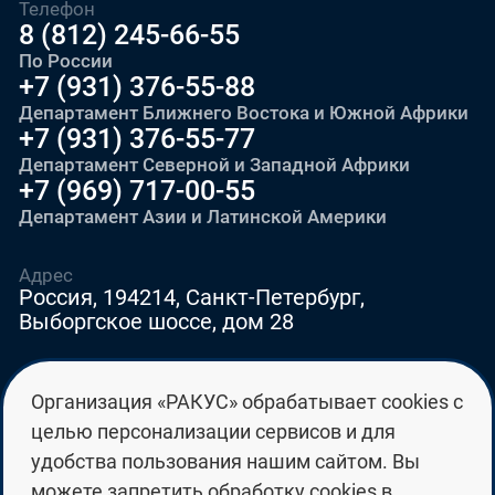
Телефон
8 (812) 245-66-55
По России
+7 (931) 376-55-88
Департамент Ближнего Востока и Южной Африки
+7 (931) 376-55-77
Департамент Северной и Западной Африки
+7 (969) 717-00-55
Департамент Азии и Латинской Америки
Адрес
Россия, 194214, Санкт-Петербург,
Выборгское шоссе, дом 28
E-mail
Организация «РАКУС» обрабатывает cookies с
education@edurussia.org
целью персонализации сервисов и для
edurussia@racus.ru
удобства пользования нашим сайтом. Вы
можете запретить обработку cookies в