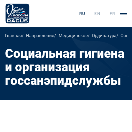
RU
EN
FR
Главная
Направления
Медицинское
Ординатура
Соци
Социальная гигиена
и организация
госсанэпидслужбы