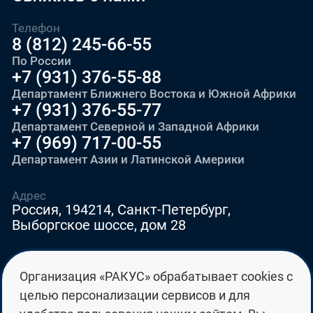
Телефон
8 (812) 245-66-55
По России
+7 (931) 376-55-88
Департамент Ближнего Востока и Южной Африки
+7 (931) 376-55-77
Департамент Северной и Западной Африки
+7 (969) 717-00-55
Департамент Азии и Латинской Америки
Адрес
Россия, 194214, Санкт-Петербург,
Выборгское шоссе, дом 28
E-mail
Организация «РАКУС» обрабатывает cookies с
education@edurussia.org
целью персонализации сервисов и для
edurussia@racus.ru