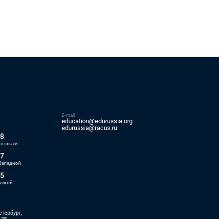
E-mail
education@edurussia.org
5
edurussia@racus.ru
88
стока и
77
Западной
55
нской
етербург,