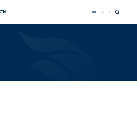
КТЫ
RU
EN
FR