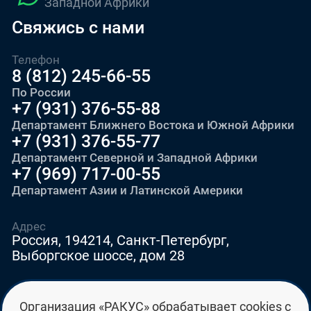
Западной Африки
Свяжись с нами
Телефон
8 (812) 245-66-55
По России
+7 (931) 376-55-88
Департамент Ближнего Востока и Южной Африки
+7 (931) 376-55-77
Департамент Северной и Западной Африки
+7 (969) 717-00-55
Департамент Азии и Латинской Америки
Адрес
Россия, 194214, Санкт-Петербург,
Выборгское шоссе, дом 28
E-mail
Организация «РАКУС» обрабатывает cookies с
education@edurussia.org