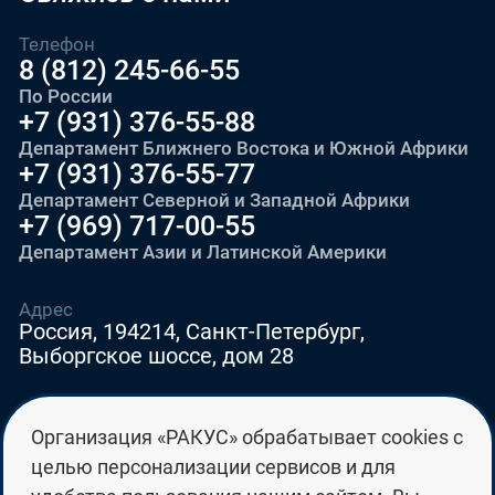
Телефон
8 (812) 245-66-55
По России
+7 (931) 376-55-88
Департамент Ближнего Востока и Южной Африки
+7 (931) 376-55-77
Департамент Северной и Западной Африки
+7 (969) 717-00-55
Департамент Азии и Латинской Америки
Адрес
Россия, 194214, Санкт-Петербург,
Выборгское шоссе, дом 28
E-mail
Организация «РАКУС» обрабатывает cookies с
education@edurussia.org
целью персонализации сервисов и для
edurussia@racus.ru