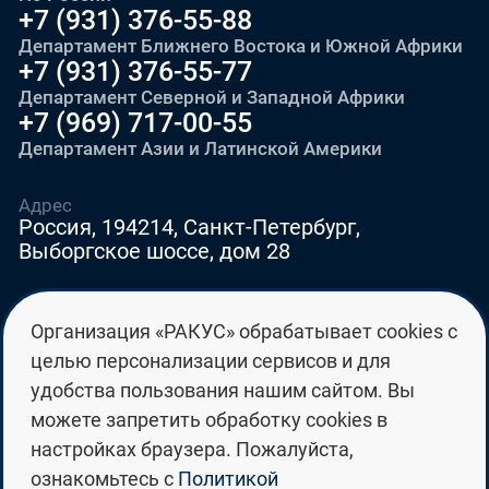
+7 (931) 376-55-88
Департамент Ближнего Востока и Южной Африки
+7 (931) 376-55-77
Департамент Северной и Западной Африки
+7 (969) 717-00-55
Департамент Азии и Латинской Америки
Адрес
Россия, 194214, Санкт-Петербург,
Выборгское шоссе, дом 28
E-mail
Организация «РАКУС» обрабатывает cookies с
education@edurussia.org
целью персонализации сервисов и для
edurussia@racus.ru
удобства пользования нашим сайтом. Вы
можете запретить обработку cookies в
настройках браузера. Пожалуйста,
ознакомьтесь с
Политикой