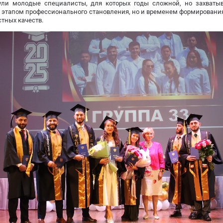
ули молодые специалисты, для которых годы сложной, но захваты
 этапом профессионального становления, но и временем формировани
тных качеств.