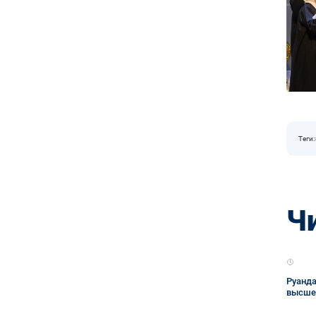
Теги:
Ч
Руанда
высшег