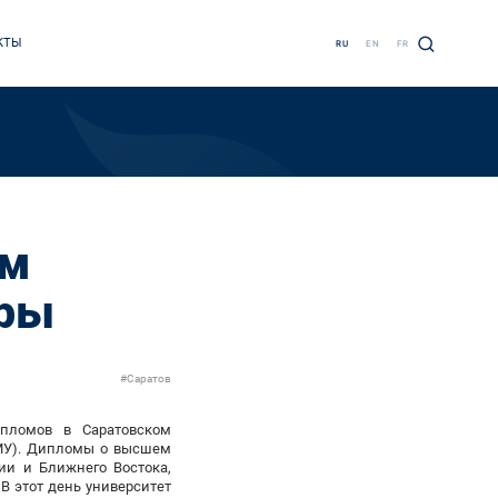
КТЫ
RU
EN
FR
им
дры
#Саратов
ипломов в Саратовском
ГМУ). Дипломы о высшем
ии и Ближнего Востока,
В этот день университет