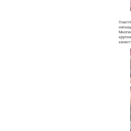
Счаст
насыщ
Многи
крупн
качест