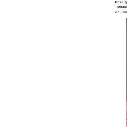
покин
только
личнос