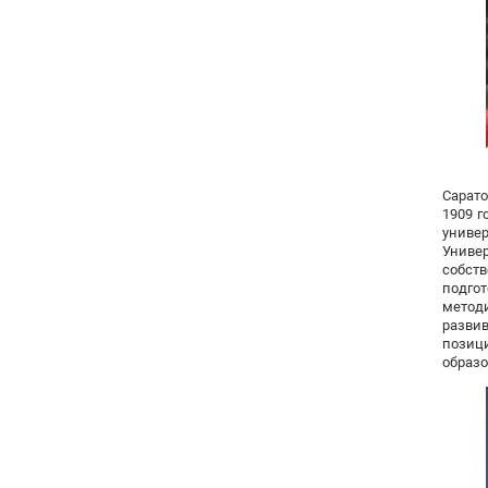
Сарат
1909 г
униве
Униве
собст
подго
методи
разви
позиц
образо