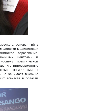
мовского, основанный в
й молодежи медицинских
цинское образование.
яционными центрами и
уровень практической
ования, инновационные
овременного и динамично
онно занимает высокие
ых агентств в области