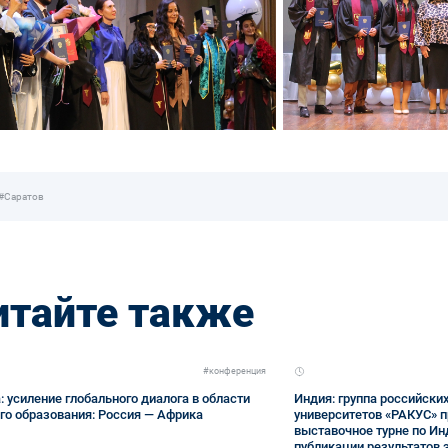
#Саратов
итайте также
#конференция
: усиление глобального диалога в области
Индия: группа российски
о образования: Россия — Африка
университетов «РАКУС» 
выставочное турне по Ин
публикации результатов