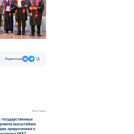
Поделиться:
#выставка
х государственных
провела масштабное
дии, приуроченное к
 экзамена NEET