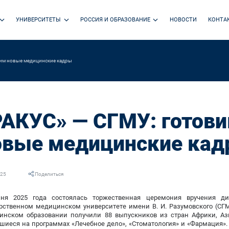
УНИВЕРСИТЕТЫ
РОССИЯ И ОБРАЗОВАНИЕ
НОВОСТИ
КОНТА
им новые медицинские кадры
РАКУС» — СГМУ: готов
овые медицинские ка
025
Поделиться
ня 2025 года состоялась торжественная церемония вручения д
арственном медицинском университете имени В. И. Разумовского (С
инском образовании получили 88 выпускников из стран Африки, Аз
шиеся на программах «Лечебное дело», «Стоматология» и «Фармация». 