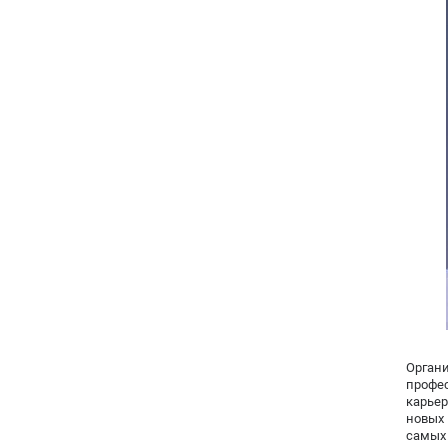
Орган
профе
карье
новых
самых