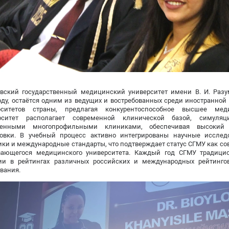
овский государственный медицинский университет имени В. И. Разу
оду, остаётся одним из ведущих и востребованных среди иностранно
рситетов страны, предлагая конкурентоспособное высшее меди
рситет располагает современной клинической базой, симул
венными многопрофильными клиниками, обеспечивая высокий 
товки. В учебный процесс активно интегрированы научные исслед
ки и международные стандарты, что подтверждает статус СГМУ как с
вающегося медицинского университета. Каждый год СГМУ традици
ии в рейтингах различных российских и международных рейтингов
вания.