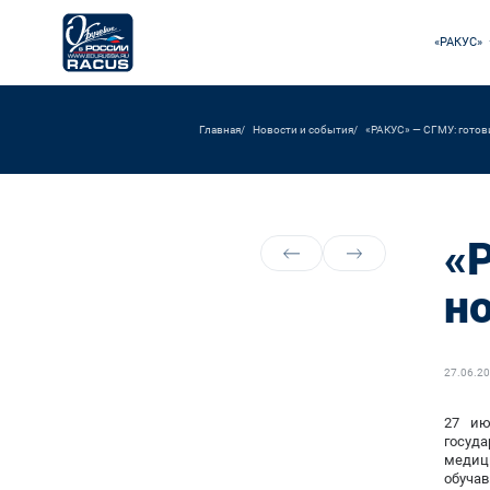
«РАКУС»
Главная
Новости и события
«РАКУС» — СГМУ: готов
«
н
27.06.2
27 ию
госуд
медиц
обучав