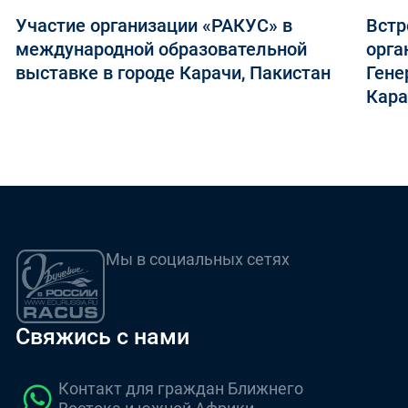
Участие организации «РАКУС» в
Встр
международной образовательной
орга
выставке в городе Карачи, Пакистан
Гене
Кара
Мы в социальных сетях
Свяжись с нами
Контакт для граждан Ближнего