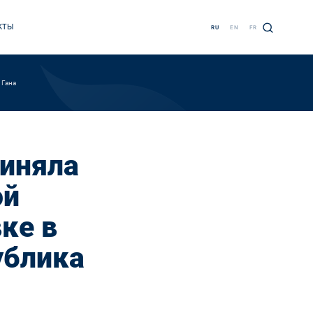
КТЫ
RU
EN
FR
 Гана
риняла
ой
ке в
ублика