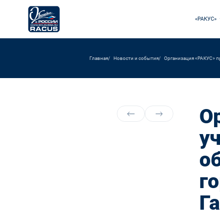
«РАКУС»
Главная
Новости и события
Организация «РАКУС» п
О
у
о
г
Г