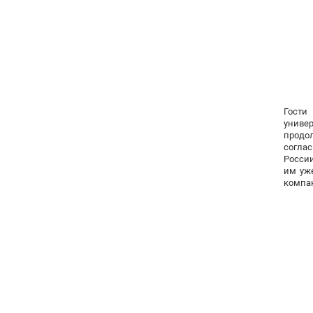
Гости
универ
продол
соглас
России
им уже
компа