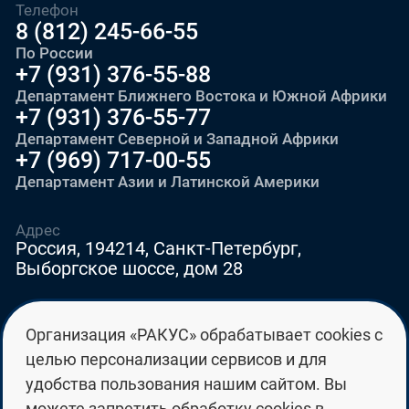
Телефон
8 (812) 245-66-55
По России
+7 (931) 376-55-88
Департамент Ближнего Востока и Южной Африки
+7 (931) 376-55-77
Департамент Северной и Западной Африки
+7 (969) 717-00-55
Департамент Азии и Латинской Америки
Адрес
Россия, 194214, Санкт-Петербург,
Выборгское шоссе, дом 28
E-mail
Организация «РАКУС» обрабатывает cookies с
education@edurussia.org
целью персонализации сервисов и для
edurussia@racus.ru
удобства пользования нашим сайтом. Вы
можете запретить обработку cookies в