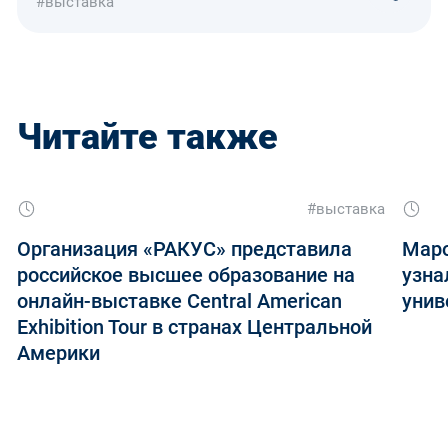
#выставка
Читайте также
#выставка
Организация «РАКУС» представила
Маро
российское высшее образование на
узна
онлайн-выставке Central American
унив
Exhibition Tour в странах Центральной
Америки