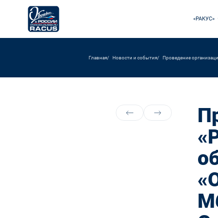
«РАКУС»
Главная
Новости и события
Проведение организаци
П
«
о
«О
М