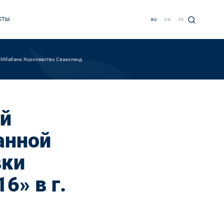
КТЫ
RU
EN
FR
. Мбабане, Королевство Свазиленд
ей
анной
вки
6» в г.