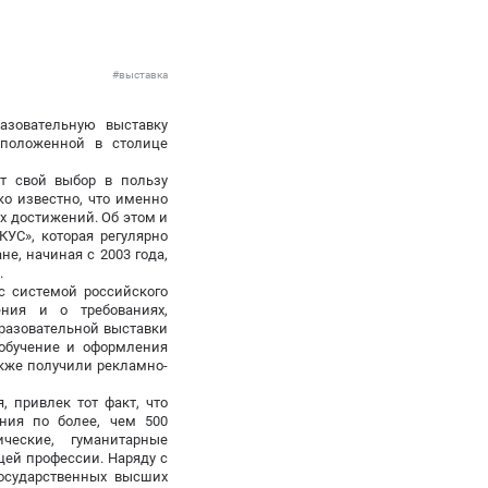
#выставка
азовательную выставку
сположенной в столице
т свой выбор в пользу
о известно, что именно
 достижений. Об этом и
УС», которая регулярно
е, начиная с 2003 года,
.
с системой российского
ения и о требованиях,
разовательной выставки
 обучение и оформления
акже получили рекламно-
, привлек тот факт, что
ения по более, чем 500
ческие, гуманитарные
щей профессии. Наряду с
осударственных высших