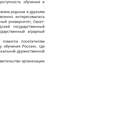
доступность обучения и
 своим родным и друзьям
авленно интересовались
ый университет, Санкт-
дский государственный
сударственный аграрный
, помогла посетителям
у обучения Россию, где
икальной дружественной
авительство организации