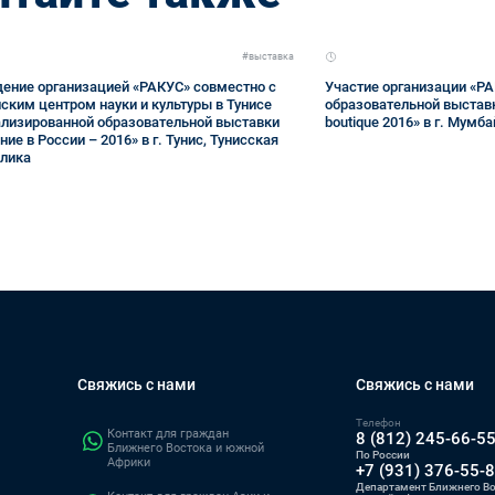
#выставка
ение организацией «РАКУС» совместно с
Участие организации «Р
ским центром науки и культуры в Тунисе
образовательной выставк
лизированной образовательной выставки
boutique 2016» в г. Мумба
ние в России – 2016» в г. Тунис, Тунисская
лика
Свяжись с нами
Свяжись с нами
Телефон
Контакт для граждан
8 (812) 245-66-5
Ближнего Востока и южной
По России
Африки
+7 (931) 376-55-
Департамент Ближнего Во