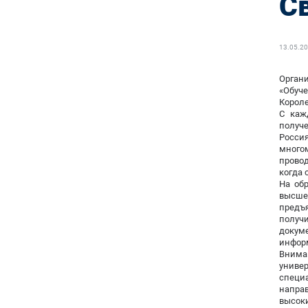
С
13.05.2
Орган
«Обуч
Короле
С каж
получе
Россия
много
провод
когда 
На об
высше
предъ
получ
докуме
инфор
Вниман
униве
специ
направ
высок