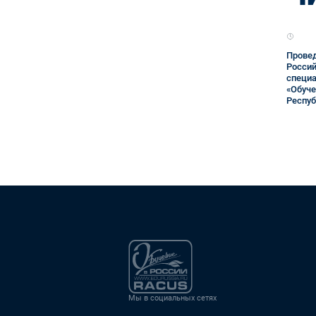
Провед
Россий
специа
«Обуче
Респуб
Мы в социальных сетях