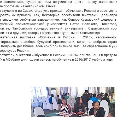
ых заведениях, существенным аргументом в его пользу является 
е программ на английском языке.
 студенты из Свазиленда уже проходят обучение в России и советуют
довать их примеру. Так, некоторые посетители выставки целенапр
и высшими учебными заведениями, как Северо-Кавказский федеральн
бургский политехнический университет Петра Великого, Нижегоро
рситет, Тамбовский государственный университет, Саратовский го
ситет и другими, которых обучаются студенты из Свазиленда.
овательная выставка «Обучение в России – 2016», несомненно
нтироваться в выборе будущей профессии и, конечно, выбрать стран
 получить доступное, всемирно признанное высшее образование в ун
ере вузов России.
сетители выставки «Обучение в России — 2016» приглашены в предст
» в Мбабане для подачи заявок на обучение в 2016/2017 учебном году.