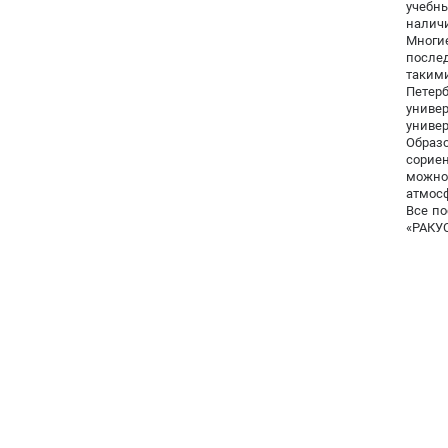
учебн
наличи
Многие
после
таким
Петер
униве
универ
Образ
сорие
можно
атмосф
Все по
«РАКУС