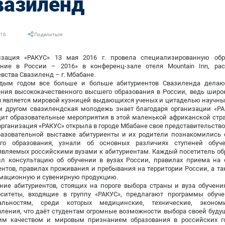
вазиленд
016
Поделиться
изация «РАКУС» 13 мая 2016 г. провела специализированную обр
ение в России – 2016» в конференц-зале отеля Mountain Inn, ра
вства Свазиленд – г. Мбабане.
дым годом все больше и больше абитуриентов Свазиленда делаю
ния высококачественного высшего образования в России, ведь широк
 является мировой кузницей выдающихся ученых и цитаделью научных
м другом свазилендская молодежь знает благодаря организации «РАК
ит образовательные мероприятия в этой маленькой африканской стран
организация «РАКУС» открыла в городе Мбабане свое представительство
разовательной выставке абитуриенты и их родители познакомились 
го образования, узнали об основных различиях ступеней обуч
являемых российскими вузами к абитуриентам. Каждый посетитель об
ил консультацию об обучении в вузах России, правилах приема на
нтов, правилах проживания и пребывания на территории России, а т
мационную и сувенирную продукцию.
ие абитуриентов, стоящих на пороге выбора страны и вуза обучения
рситеты, входящие в группу «РАКУС», предлагают программы обуч
альностям, среди которых медицинские, технические, экономи
ления, что даёт студентам огромные возможности выбора своей буду
им качеством и мировым признанием образования в российских г