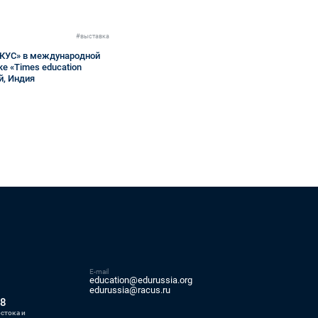
#выставка
АКУС» в международной
е «Times education
й, Индия
E-mail
education@edurussia.org
5
edurussia@racus.ru
88
стока и