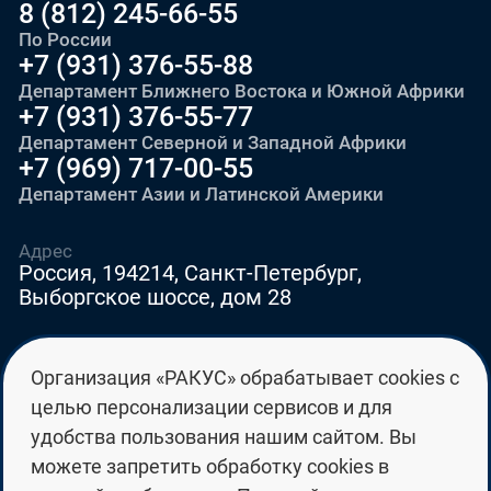
8 (812) 245-66-55
По России
+7 (931) 376-55-88
Департамент Ближнего Востока и Южной Африки
+7 (931) 376-55-77
Департамент Северной и Западной Африки
+7 (969) 717-00-55
Департамент Азии и Латинской Америки
Адрес
Россия, 194214, Санкт-Петербург,
Выборгское шоссе, дом 28
E-mail
Организация «РАКУС» обрабатывает cookies с
education@edurussia.org
целью персонализации сервисов и для
edurussia@racus.ru
удобства пользования нашим сайтом. Вы
можете запретить обработку cookies в