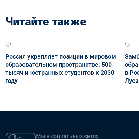
Читайте также
Россия укрепляет позиции в мировом
Замб
образовательном пространстве: 500
обра
тысяч иностранных студентов к 2030
в Ро
году
Луса
Мы в социальных сетях