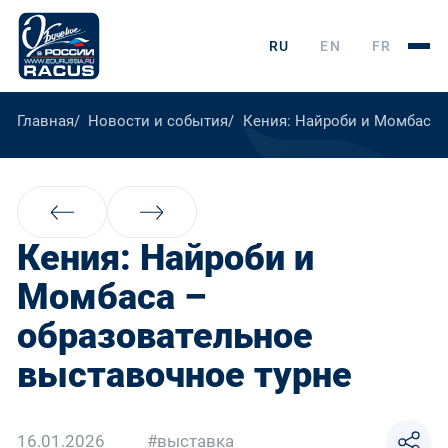
RU
EN
FR
Главная
Новости и события
Кения: Найроби и Момбаса 
Кения: Найроби и
Момбаса –
образовательное
выставочное турне
16.01.2026
#выставка