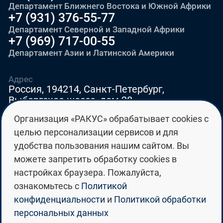
Департамент Ближнего Востока и Южной Африки
+7 (931) 376-55-77
Департамент Северной и Западной Африки
+7 (969) 717-00-55
Департамент Азии и Латинской Америки
Адрес
Россия, 194214, Санкт-Петербург,
Выборгское шоссе, дом 28
Организация «РАКУС» обрабатывает cookies с
E-mail
целью персонализации сервисов и для
education@edurussia.org
удобства пользования нашим сайтом. Вы
edurussia@racus.ru
можете запретить обработку cookies в
настройках браузера. Пожалуйста,
ознакомьтесь с
Политикой
конфиденциальности
и
Политикой обработки
персональных данных
Политика конфиденциальности