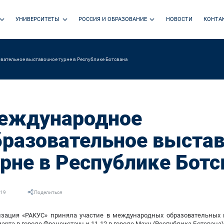
УНИВЕРСИТЕТЫ
РОССИЯ И ОБРАЗОВАНИЕ
НОВОСТИ
КОНТА
ательное выставочное турне в Республике Ботсвана
еждународное
бразовательное выста
урне в Республике Ботс
019
Поделиться
изация «РАКУС» приняла участие в международных образовательных 
марта в городе Фрэнсистаун и 11-12 в городе Маун (Республика Ботсвана)