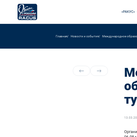
«РАКУС»
Главная
Новости и события
Международное образов
М
о
т
13.03.2
Орган
06-08 