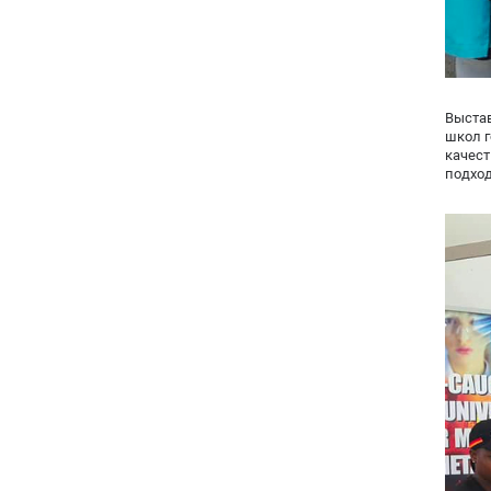
Выстав
школ г
качес
подхо