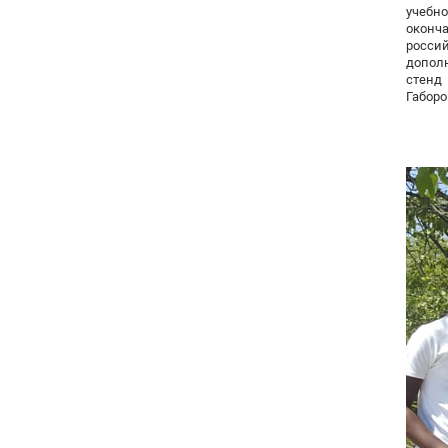
учебн
оконч
росси
допол
стенд
Габоро