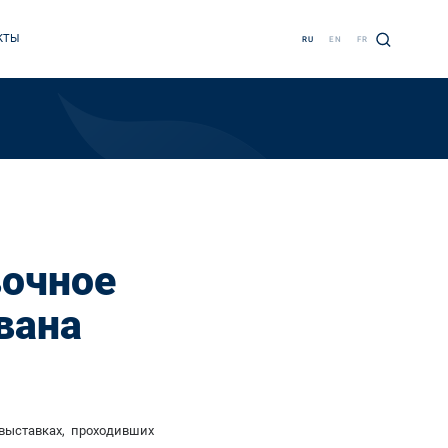
КТЫ
RU
EN
FR
вочное
вана
выставках, проходивших
.