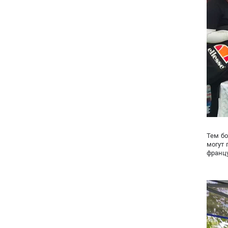
Тем бо
могут 
францу