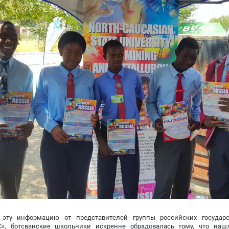
 эту информацию от представителей группы российских государс
С», ботсванские школьники искренне обрадовалась тому, что на