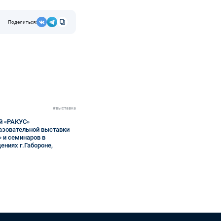
Поделиться:
#выставка
й «РАКУС»
азовательной выставки
» и семинаров в
ниях г.Габороне,