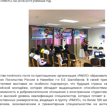
 «РАКУС» на 2018/2019 учебный год.
стве почётного гостя по приглашению организация «РАКУС» образоват
ник Посольства России в Намибии г-н Е.Е. Шалобанов. В своей при
ителями выставки он особенно подчеркнул, что будущее страны з
ийской молодёжи, которая обладает выдающимися способностями
риимность и доброжелательное отношение к иностранным студентам в
ил высокий уровень квалификации специалистов, которых готовят в
рственных университетах, входящих в группу «РАКУС», по более 500 
ческим, экономическим и гуманитарным специальностям на англ