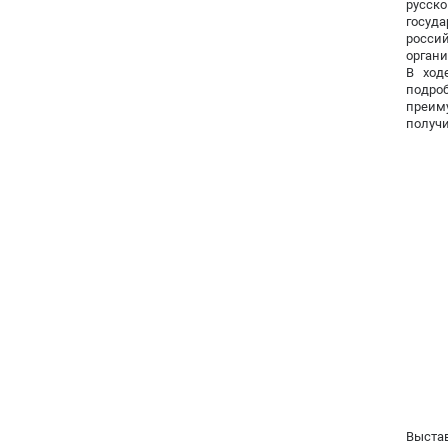
русск
госуд
росси
органи
В ход
подро
преим
получи
Выста