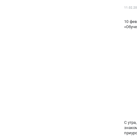
11.02.2
10 фев
«Обуче
С утра
знако
приур