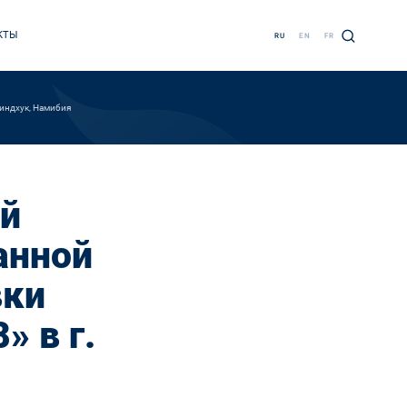
КТЫ
RU
EN
FR
индхук, Намибия
ей
анной
вки
» в г.