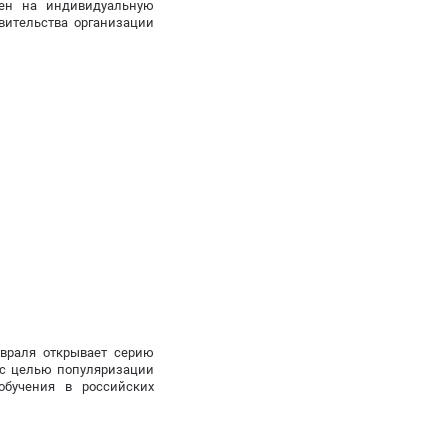
шен на индивидуальную
вительства организации
евраля открывает серию
 с целью популяризации
бучения в российских