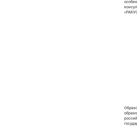
особе
консу
«РАКУС
Образ
образ
росси
госуда