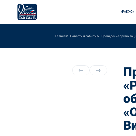
«РАКУС»
Главная
Новости и события
Проведение организаци
П
«
о
«О
В