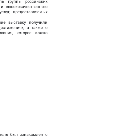
ль группы российских
 и высококачественного
услуг, предоставляемых
шие выставку получили
остижениях, а также о
ования, которое можно
тель был ознакомлен с