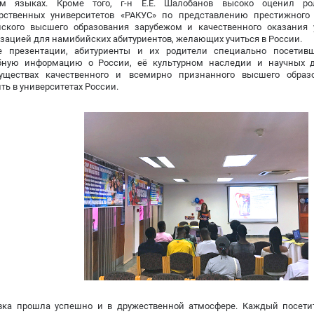
ом языках. Кроме того, г-н Е.Е. Шалобанов высоко оценил ро
арственных университетов «РАКУС» по представлению престижного
йского высшего образования зарубежом и качественного оказания 
зацией для намибийских абитуриентов, желающих учиться в России.
е презентации, абитуриенты и их родители специально посетив
бную информацию о России, её культурном наследии и научных д
уществах качественного и всемирно признанного высшего образ
ть в университетах России.
вка прошла успешно и в дружественной атмосфере. Каждый посети