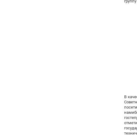
группу
В каче
Совет
посет
намиб
гостеп
отмет
госуда
техни