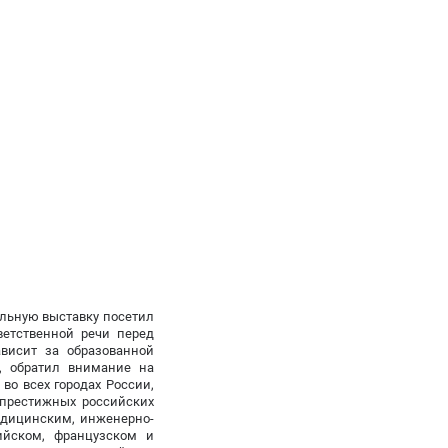
ельную выставку посетил
ветственной речи перед
ависит за образованной
, обратил внимание на
о всех городах России,
 престижных российских
медицинским, инженерно-
ийском, французском и