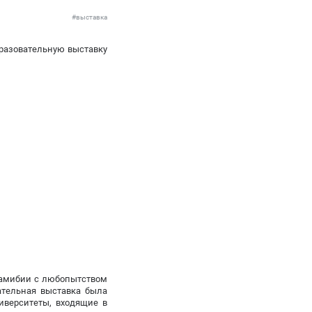
#выставка
разовательную выставку
Намибии с любопытством
ательная выставка была
иверситеты, входящие в