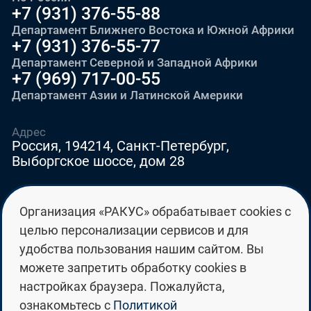
+7 (931) 376-55-88
Департамент Ближнего Востока и Южной Африки
+7 (931) 376-55-77
Департамент Северной и Западной Африки
+7 (969) 717-00-55
Департамент Азии и Латинской Америки
Адрес
Россия, 194214, Санкт-Петербург,
Выборгское шоссе, дом 28
E-mail
Организация «РАКУС» обрабатывает cookies с
education@edurussia.org
целью персонализации сервисов и для
edurussia@racus.ru
удобства пользования нашим сайтом. Вы
можете запретить обработку cookies в
настройках браузера. Пожалуйста,
ознакомьтесь с
Политикой