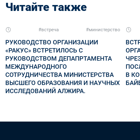
Читайте также
#встреча
#министерство
РУКОВОДСТВО ОРГАНИЗАЦИИ
ВСТ
«РАКУС» ВСТРЕТИЛОСЬ С
ОРГ
РУКОВОДСТВОМ ДЕПАПРТАМЕНТА
ЧРЕ
МЕЖДУНАРОДНОГО
ПОС
СОТРУДНИЧЕСТВА МИНИСТЕРСТВА
В КО
ВЫСШЕГО ОБРАЗОВАНИЯ И НАУЧНЫХ
БАЙ
ИССЛЕДОВАНИЙ АЛЖИРА.