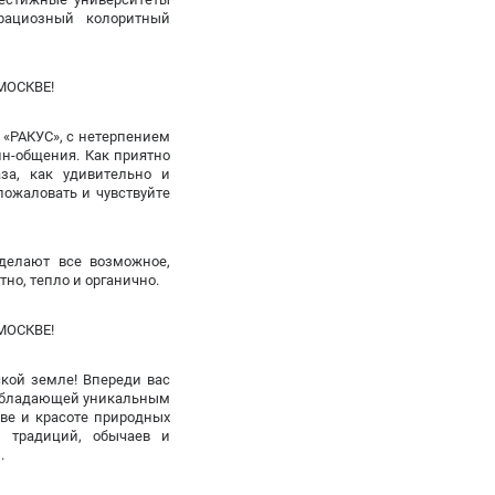
грациозный колоритный
 «РАКУС», с нетерпением
н-общения. Как приятно
за, как удивительно и
ожаловать и чувствуйте
сделают все возможное,
но, тепло и органично.
ской земле! Впереди вас
, обладающей уникальным
ве и красоте природных
, традиций, обычаев и
.