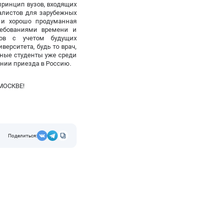
принцип вузов, входящих
иалистов для зарубежных
я и хорошо продуманная
ребованиями времени и
тов с учетом будущих
ерситета, будь то врач,
нные студенты уже среди
ании приезда в Россию.
Поделиться: