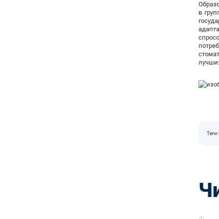
Образо
в груп
госуд
адапт
спрос
потреб
стомат
лучших
Теги:
Ч