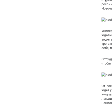
росси
Новоче
Универ
ждали
видет
трога
себя, 
Сотру
чтобы 
От все
ждет у
культ
ландш
национ