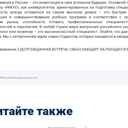
вание в России – это инвестиция в свое успешное будущее. Основной 
пу «РАКУС», как университетов, ориентированных на подготовку спец
арств, всегда оставаться на самом высоком уровне – это быстра
ация и совершенствование учебных программ в соответствии с т
ом рынка, способность готовить профессиональных специалис
ностей и перспектив. В любой стране мира выпускник российского унив
олог или инженер – это высококлассный специалист. Знайте, что да
. Мы с нетерпением ждем новых студентов, которые находится в ожид
#Москва
#приезд студентов
итайте также
#корпоративная жизнь