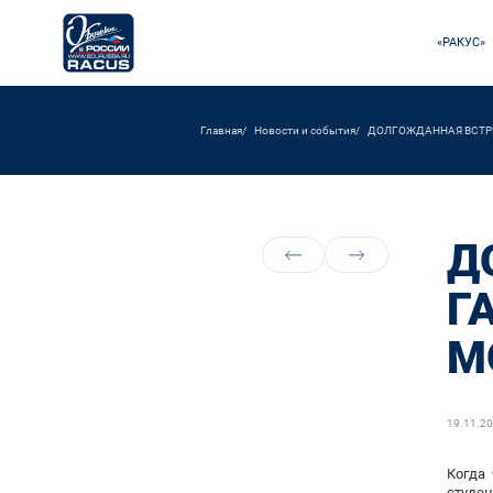
«РАКУС»
Главная
Новости и события
ДОЛГОЖДАННАЯ ВСТРЕ
Д
Г
М
19.11.2
Когда
студе