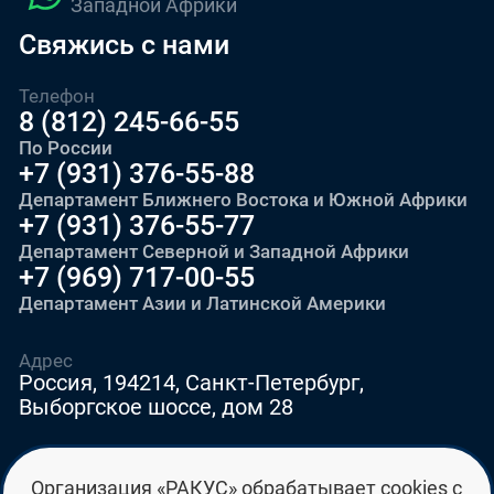
Западной Африки
Свяжись с нами
Телефон
8 (812) 245-66-55
По России
+7 (931) 376-55-88
Департамент Ближнего Востока и Южной Африки
+7 (931) 376-55-77
Департамент Северной и Западной Африки
+7 (969) 717-00-55
Департамент Азии и Латинской Америки
Адрес
Россия, 194214, Санкт-Петербург,
Выборгское шоссе, дом 28
E-mail
Организация «РАКУС» обрабатывает cookies с
education@edurussia.org