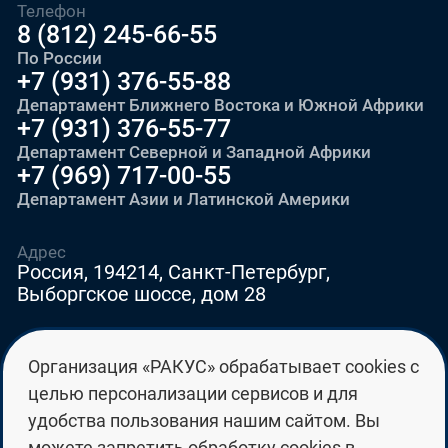
Телефон
8 (812) 245-66-55
По России
+7 (931) 376-55-88
Департамент Ближнего Востока и Южной Африки
+7 (931) 376-55-77
Департамент Северной и Западной Африки
+7 (969) 717-00-55
Департамент Азии и Латинской Америки
Адрес
Россия, 194214, Санкт-Петербург,
Выборгское шоссе, дом 28
E-mail
Организация «РАКУС» обрабатывает cookies с
education@edurussia.org
целью персонализации сервисов и для
edurussia@racus.ru
удобства пользования нашим сайтом. Вы
можете запретить обработку cookies в