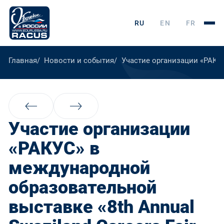
RU
EN
FR
Главная
Новости и события
Участие организации «РАКУС
Участие организации
«РАКУС» в
международной
образовательной
выставке «8th Annual