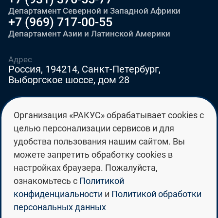
Департамент Северной и Западной Африки
+7 (969) 717-00-55
Департамент Азии и Латинской Америки
Адрес
Россия, 194214, Санкт-Петербург,
Выборгское шоссе, дом 28
E-mail
Организация «РАКУС» обрабатывает cookies с
education@edurussia.org
целью персонализации сервисов и для
edurussia@racus.ru
удобства пользования нашим сайтом. Вы
можете запретить обработку cookies в
настройках браузера. Пожалуйста,
ознакомьтесь с
Политикой
Политика конфиденциальности
конфиденциальности
и
Политикой обработки
персональных данных
Политика обработки персональных данных