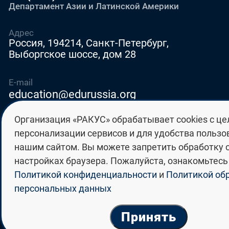
Департамент Азии и Латинской Америки
Адрес
Россия, 194214, Санкт-Петербург,
Выборгское шоссе, дом 28
E-mail
education@edurussia.org
edurussia@racus.ru
Организация «РАКУС» обрабатывает cookies с ц
персонализации сервисов и для удобства пользо
нашим сайтом. Вы можете запретить обработку c
настройках браузера. Пожалуйста, ознакомьтесь
Политика конфиденциальности
Политикой конфиденциальности
и
Политикой об
персональных данных
Политика обработки персональных данных
© Группа российских государственных
университетов «РАКУС» 2026
Принять