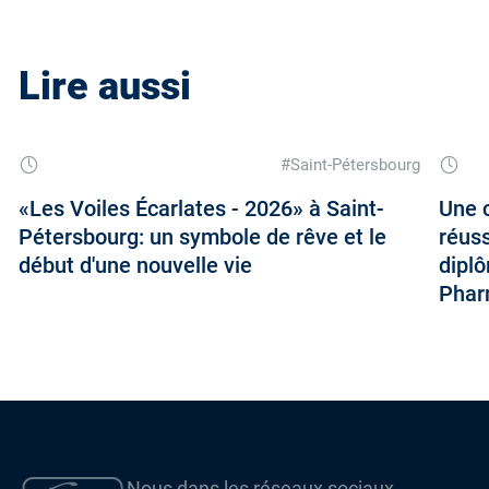
Lire aussi
#Saint-Pétersbourg
«Les Voiles Écarlates - 2026» à Saint-
Une c
Pétersbourg: un symbole de rêve et le
réuss
début d'une nouvelle vie
diplô
Phar
Nous dans les réseaux sociaux