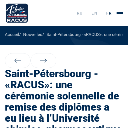
RU
EN
FR
Accueil
Nouvelles
Saint-Pétersbourg - «RACUS»: une cérémoni
Saint-Pétersbourg -
«RACUS»: une
cérémonie solennelle de
remise des diplômes a
eu lieu à l’Université