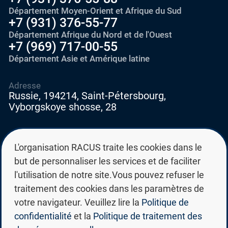
Département Moyen-Orient et Afrique du Sud
+7 (931) 376-55-77
Département Afrique du Nord et de l'Ouest
+7 (969) 717-00-55
Département Asie et Amérique latine
Adresse
Russie, 194214, Saint-Pétersbourg,
Vyborgskoye shosse, 28
E-mail
education@edurussia.org
L'organisation RACUS traite les cookies dans le
edurussia@racus.ru
but de personnaliser les services et de faciliter
l'utilisation de notre site.Vous pouvez refuser le
traitement des cookies dans les paramètres de
votre navigateur. Veuillez lire la
Politique de
confidentialité
et la
Politique de traitement des
Politique de confidentialité