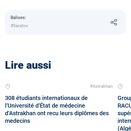
Balises:
#Saratov
Lire aussi
#Astrakhan
308 étudiants internationaux de
Group
l’Université d’État de médecine
RACU
d’Astrakhan ont recu leurs diplômes des
supér
medecins
inter
(Algé