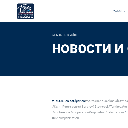
RACUS
Accueil
Nouvelles
НОВОСТИ И
#Toutes les catégories
#Astrakhan
#Iochkar-Ola
#Mos
#Saint-Pétersbourg
#Saratov
#Stavropol
#Tambov
#Vel
#conférence
#coopération
#exposition
#félicitations
#h
#vie d'organisation