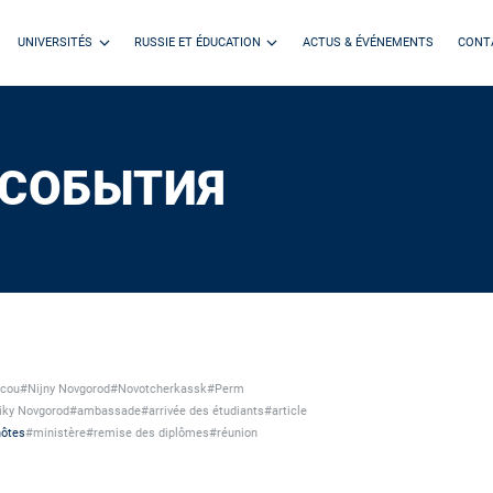
UNIVERSITÉS
RUSSIE ET ÉDUCATION
ACTUS & ÉVÉNEMENTS
CONT
 СОБЫТИЯ
cou
#Nijny Novgorod
#Novotcherkassk
#Perm
iky Novgorod
#ambassade
#arrivée des étudiants
#article
ôtes
#ministère
#remise des diplômes
#réunion