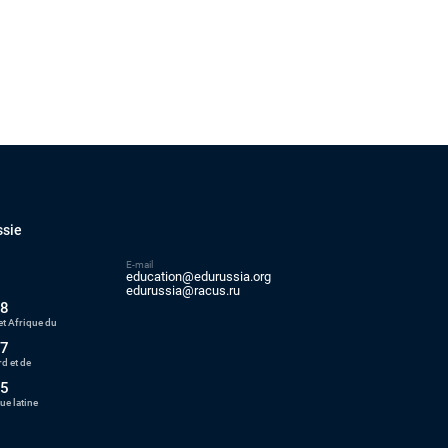
ssie
E-mail
education@edurussia.org
5
edurussia@racus.ru
88
t Afrique du
77
d et de
55
ue latine