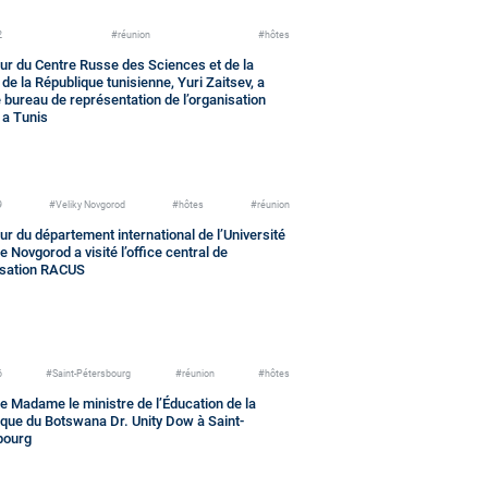
2
#réunion
#hôtes
ur du Centre Russe des Sciences et de la
 de la République tunisienne, Yuri Zaitsev, a
le bureau de représentation de l’organisation
a Tunis
9
#Veliky Novgorod
#hôtes
#réunion
ur du département international de l’Université
de Novgorod a visité l’office central de
isation RACUS
6
#Saint-Pétersbourg
#réunion
#hôtes
de Madame le ministre de l’Éducation de la
que du Botswana Dr. Unity Dow à Saint-
bourg