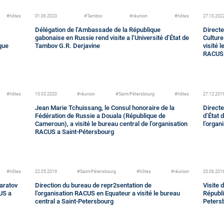
#hôtes
01.06.2023
#Tambov
#réunion
#hôtes
27.10.202
Délégation de l’Ambassade de la République
Directe
gabonaise en Russie rend visite a l’Université d’État de
Culture
ique
Tambov G.R. Derjavine
visité 
RACUS 
#hôtes
10.03.2020
#réunion
#Saint-Pétersbourg
#hôtes
27.12.201
Jean Marie Tchuissang, le Consul honoraire de la
Directe
Fédération de Russie a Douala (République de
d’État 
Cameroun), a visité le bureau central de l’organisation
l’organ
RACUS a Saint-Pétersbourg
#hôtes
22.05.2019
#Saint-Pétersbourg
#hôtes
#réunion
20.06.201
Saratov
Direction du bureau de repr2sentation de
Visite 
CUS a
l’organisation RACUS en Equateur a visité le bureau
Républi
central a Saint-Petersbourg
Peters