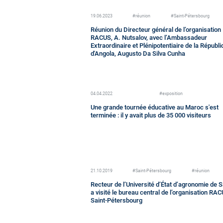
19.06.2023
#réunion
#Saint-Pétersbourg
Réunion du Directeur général de l’organisation
RACUS, A. Nutsalov, avec l’Ambassadeur
Extraordinaire et Plénipotentiaire de la Républ
d'Angola, Augusto Da Silva Cunha
04.04.2022
#exposition
Une grande tournée éducative au Maroc s'est
terminée : il y avait plus de 35 000 visiteurs
21.10.2019
#Saint-Pétersbourg
#réunion
Recteur de l’Université d’État d’agronomie de 
a visité le bureau central de l’organisation RA
Saint-Pétersbourg